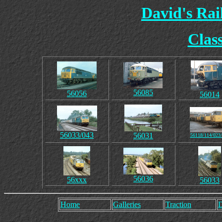
David's Ra
Clas
56085
56056
56014
56033/043
56031
56118/114/023
56036
56xxx
56033
Home
Galleries
Traction
D